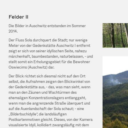
Navigation
überspringen
Felder II
Die Bilder in Auschwitz entstanden im Sommer
2014.
Der Fluss Sola durchquert die Stadt; nur wenige
Meter von der Gedenkstätte Auschwitz I entfernt
zeigt er sich von seiner idyllischen Seite, nahezu
märchenhaft, baumbestanden, naturbelassen, - und
stellt somit ein Erholungsgebiet für die Bewohner
Oswiecims (Auschwitz) dar.
Der Blick richtet sich diesmal nicht auf den Ort
selbst, die Aufnahmen zeigen den Blickwinkel von
der Gedenkstätte aus, - das, was man sieht, wenn
man an den Zäunen und Wachtürmen des
ehemaligen Konzentrationslagers entlanggeht,
wenn man die angrenzende Straße überquert und
auf die Auenlandschaft der Sola schaut; - eine
„Bilderbuchidylle“, die landsläufigen
Postkartenmotiven gleicht. Dieses, von der Kamera
visualisierte Idyll, kollidiert zwangsläufig mit dem