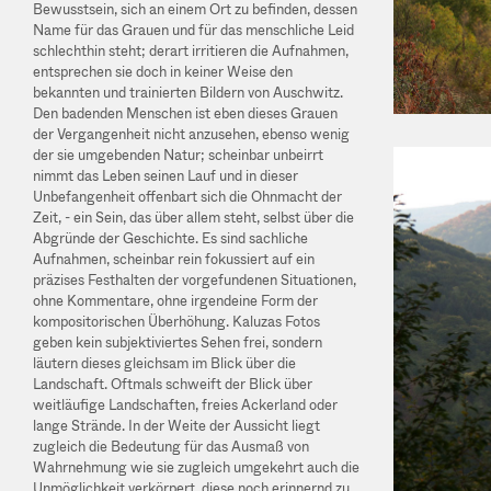
Bewusstsein, sich an einem Ort zu befinden, dessen
Name für das Grauen und für das menschliche Leid
schlechthin steht; derart irritieren die Aufnahmen,
entsprechen sie doch in keiner Weise den
bekannten und trainierten Bildern von Auschwitz.
Den badenden Menschen ist eben dieses Grauen
der Vergangenheit nicht anzusehen, ebenso wenig
der sie umgebenden Natur; scheinbar unbeirrt
nimmt das Leben seinen Lauf und in dieser
Unbefangenheit offenbart sich die Ohnmacht der
Zeit, - ein Sein, das über allem steht, selbst über die
Abgründe der Geschichte. Es sind sachliche
Aufnahmen, scheinbar rein fokussiert auf ein
präzises Festhalten der vorgefundenen Situationen,
ohne Kommentare, ohne irgendeine Form der
kompositorischen Überhöhung. Kaluzas Fotos
geben kein subjektiviertes Sehen frei, sondern
läutern dieses gleichsam im Blick über die
Landschaft. Oftmals schweift der Blick über
weitläufige Landschaften, freies Ackerland oder
lange Strände. In der Weite der Aussicht liegt
zugleich die Bedeutung für das Ausmaß von
Wahrnehmung wie sie zugleich umgekehrt auch die
Unmöglichkeit verkörpert, diese noch erinnernd zu