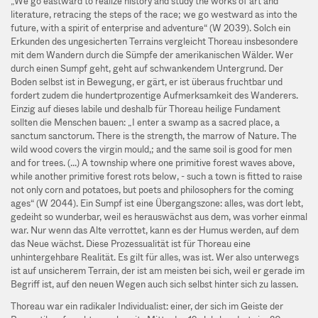
„We go eastward to realize history and study the works of art and
literature, retracing the steps of the race; we go westward as into the
future, with a spirit of enterprise and adventure“ (W 2039). Solch ein
Erkunden des ungesicherten Terrains vergleicht Thoreau insbesondere
mit dem Wandern durch die Sümpfe der amerikanischen Wälder. Wer
durch einen Sumpf geht, geht auf schwankendem Untergrund. Der
Boden selbst ist in Bewegung, er gärt, er ist überaus fruchtbar und
fordert zudem die hundertprozentige Aufmerksamkeit des Wanderers.
Einzig auf dieses labile und deshalb für Thoreau heilige Fundament
sollten die Menschen bauen: „I enter a swamp as a sacred place, a
sanctum sanctorum. There is the strength, the marrow of Nature. The
wild wood covers the virgin mould,; and the same soil is good for men
and for trees. (...) A township where one primitive forest waves above,
while another primitive forest rots below, - such a town is fitted to raise
not only corn and potatoes, but poets and philosophers for the coming
ages“ (W 2044). Ein Sumpf ist eine Übergangszone: alles, was dort lebt,
gedeiht so wunderbar, weil es herauswächst aus dem, was vorher einmal
war. Nur wenn das Alte verrottet, kann es der Humus werden, auf dem
das Neue wächst. Diese Prozessualität ist für Thoreau eine
unhintergehbare Realität. Es gilt für alles, was ist. Wer also unterwegs
ist auf unsicherem Terrain, der ist am meisten bei sich, weil er gerade im
Begriff ist, auf den neuen Wegen auch sich selbst hinter sich zu lassen.
Thoreau war ein radikaler Individualist: einer, der sich im Geiste der