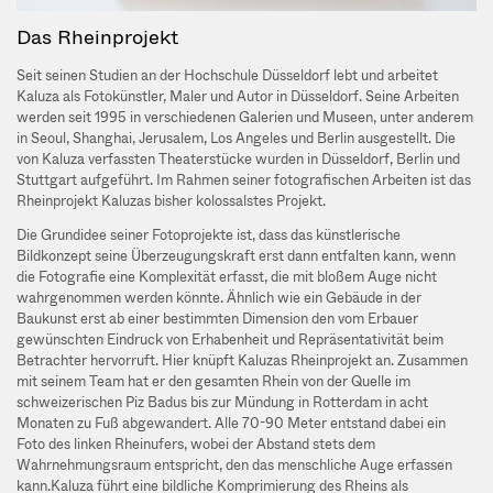
Das Rheinprojekt
Seit seinen Studien an der Hochschule Düsseldorf lebt und arbeitet
Kaluza als Fotokünstler, Maler und Autor in Düsseldorf. Seine Arbeiten
werden seit 1995 in verschiedenen Galerien und Museen, unter anderem
in Seoul, Shanghai, Jerusalem, Los Angeles und Berlin ausgestellt. Die
von Kaluza verfassten Theaterstücke wurden in Düsseldorf, Berlin und
Stuttgart aufgeführt. Im Rahmen seiner fotografischen Arbeiten ist das
Rheinprojekt Kaluzas bisher kolossalstes Projekt.
Die Grundidee seiner Fotoprojekte ist, dass das künstlerische
Bildkonzept seine Überzeugungskraft erst dann entfalten kann, wenn
die Fotografie eine Komplexität erfasst, die mit bloßem Auge nicht
wahrgenommen werden könnte. Ähnlich wie ein Gebäude in der
Baukunst erst ab einer bestimmten Dimension den vom Erbauer
gewünschten Eindruck von Erhabenheit und Repräsentativität beim
Betrachter hervorruft. Hier knüpft Kaluzas Rheinprojekt an. Zusammen
mit seinem Team hat er den gesamten Rhein von der Quelle im
schweizerischen Piz Badus bis zur Mündung in Rotterdam in acht
Monaten zu Fuß abgewandert. Alle 70-90 Meter entstand dabei ein
Foto des linken Rheinufers, wobei der Abstand stets dem
Wahrnehmungsraum entspricht, den das menschliche Auge erfassen
kann.Kaluza führt eine bildliche Komprimierung des Rheins als