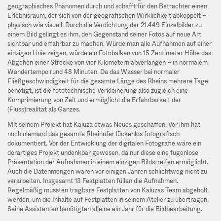
geographisches Phänomen durch und schafft für den Betrachter einen
Erlebnisraum, der sich von der geografischen Wirklichkeit abkoppelt –
physisch wie visuell. Durch die Verdichtung der 21.449 Einzelbilder zu
einem Bild gelingt es ihm, den Gegenstand seiner Fotos auf neue Art
sichtbar und erfahrbar zu machen. Würde man alle Aufnahmen auf einer
einzigen Linie zeigen, würde ein Fotobalken von 15 Zentimeter Höhe das
Abgehen einer Strecke von vier Kilometern abverlangen – in normalem
Wandertempo rund 48 Minuten. Da das Wasser bei normaler
Fließgeschwindigkeit für die gesamte Länge des Rheins mehrere Tage
benötigt, ist die fototechnische Verkleinerung also zugleich eine
Komprimierung von Zeit und ermöglicht die Erfahrbarkeit der
(Fluss)realität als Ganzes.
Mit seinem Projekt hat Kaluza etwas Neues geschaffen. Vor ihm hat
noch niemand das gesamte Rheinufer lückenlos fotografisch
dokumentiert. Vor der Entwicklung der digitalen Fotografie wäre ein
derartiges Projekt undenkbar gewesen, da nur diese eine fugenlose
Präsentation der Aufnahmen in einem einzigen Bildstreifen ermöglicht.
Auch die Datenmengen waren vor einigen Jahren schlichtweg nicht zu
verarbeiten. Insgesamt 13 Festplatten füllen die Aufnahmen.
Regelmäßig mussten tragbare Festplatten von Kaluzas Team abgeholt
werden, um die Inhalte auf Festplatten in seinem Atelier zu übertragen.
Seine Assistenten benötigten alleine ein Jahr für die Bildbearbeitung.