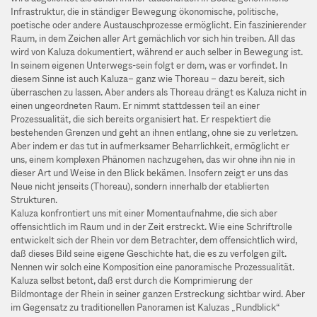
Infrastruktur, die in ständiger Bewegung ökonomische, politische,
poetische oder andere Austauschprozesse ermöglicht. Ein faszinierender
Raum, in dem Zeichen aller Art gemächlich vor sich hin treiben. All das
wird von Kaluza dokumentiert, während er auch selber in Bewegung ist.
In seinem eigenen Unterwegs-sein folgt er dem, was er vorfindet. In
diesem Sinne ist auch Kaluza– ganz wie Thoreau – dazu bereit, sich
überraschen zu lassen. Aber anders als Thoreau drängt es Kaluza nicht in
einen ungeordneten Raum. Er nimmt stattdessen teil an einer
Prozessualität, die sich bereits organisiert hat. Er respektiert die
bestehenden Grenzen und geht an ihnen entlang, ohne sie zu verletzen.
Aber indem er das tut in aufmerksamer Beharrlichkeit, ermöglicht er
uns, einem komplexen Phänomen nachzugehen, das wir ohne ihn nie in
dieser Art und Weise in den Blick bekämen. Insofern zeigt er uns das
Neue nicht jenseits (Thoreau), sondern innerhalb der etablierten
Strukturen.
Kaluza konfrontiert uns mit einer Momentaufnahme, die sich aber
offensichtlich im Raum und in der Zeit erstreckt. Wie eine Schriftrolle
entwickelt sich der Rhein vor dem Betrachter, dem offensichtlich wird,
daß dieses Bild seine eigene Geschichte hat, die es zu verfolgen gilt.
Nennen wir solch eine Komposition eine panoramische Prozessualität.
Kaluza selbst betont, daß erst durch die Komprimierung der
Bildmontage der Rhein in seiner ganzen Erstreckung sichtbar wird. Aber
im Gegensatz zu traditionellen Panoramen ist Kaluzas „Rundblick“