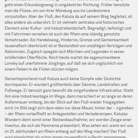
geht einen Erkundungsweg in umgekehrter Richtung. Früher benutzte
man die Flüsse, um von ihrer Mündung aus ins Landesinnere
vorzustoßen. Aber der Fluß, den Kaluza da auf seinem Weg begleitet, ist
alles andere als unberührt. Er ist vielmehr zentrales und historisches
Element einer Kultur- und Industrielandschaft. Begradigt, befestigt und
mit Fahrrinnen versehen ist auch der Rhein eine ständig genutzte
Verkehrsader. Als Handelsweg, Hindernis, Grenze und Gemeinsamkeit
tausendfach überbrückt ist er Bestandteil von unzähligen Verträgen und
Abkommen. Zugleich spiegeln sich Märchen und Legenden in seiner
schillernden Oberfläche. Noch heute wartet die sagenumwobene
Loreley auf unerfahrene Jünglinge, auf daß sie sich unglücklich von
einem Felsen in die Fluten stürzen mögen.
Dementsprechend muß Kaluza auch keine Sümpfe oder Dickichte
durchqueren. Er wandert größtenteils über Dämme, Landstraßen und
Fußwege. Er benutzt ganz bewußt die vorgefundene Infrastruktur. Steht
ihm eine Industrieanlage im Wege, dann marschiert er so lange an deren
Außenmauer entlang, bis der Blick auf den Fluß wieder freigegeben
wird. Im Bild zeigt sich dann eben nur diese Mauer, hinter der – irgendwo
– der Rhein vorbeifließt an Anlegestellen und Verladerampen. Kaluzas
Wandern dient somit einer Bestandsaufnahme; wir werden Zeuge einer
Inventur, die sich als Panorama präsentiert. Was sehen wir, wenn wir uns
im 21. Jahrhundert am Rhein entlang auf den Weg machen? Der Fluß
wird abgelichtet als schon immer tausendfach in Besitz genommene