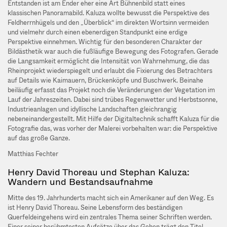
Entstanden ist am Ender eher eine Art Bühnenbild statt eines
klassischen Panoramabild. Kaluza wollte bewusst die Perspektive des
Feldherrnhügels und den „Überblick“ im direkten Wortsinn vermeiden
und vielmehr durch einen ebenerdigen Standpunkt eine erdige
Perspektive einnehmen. Wichtig für den besonderen Charakter der
Bildästhetik war auch die fußläufige Bewegung des Fotografen. Gerade
die Langsamkeit ermöglicht die Intensität von Wahrnehmung, die das
Rheinprojekt wiederspiegelt und erlaubt die Fixierung des Betrachters
auf Details wie Kaimauern, Brückenköpfe und Buschwerk. Beinahe
beiläufig erfasst das Projekt noch die Veränderungen der Vegetation im
Lauf der Jahreszeiten. Dabei sind trübes Regenwetter und Herbstsonne,
Industrieanlagen und idyllische Landschaften gleichrangig
nebeneinandergestellt. Mit Hilfe der Digitaltechnik schafft Kaluza für die
Fotografie das, was vorher der Malerei vorbehalten war: die Perspektive
auf das große Ganze.
Matthias Fechter
Henry David Thoreau und Stephan Kaluza:
Wandern und Bestandsaufnahme
Mitte des 19. Jahrhunderts macht sich ein Amerikaner auf den Weg. Es
ist Henry David Thoreau. Seine Lebensform des beständigen
Querfeldeingehens wird ein zentrales Thema seiner Schriften werden.
Einer seiner berühmtesten Aufsätze über das Gehen trägt den Titel