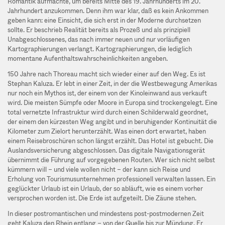
Romantik aufmachte, um bereits Mitte des 19. Jahrhunderts im 20.
Jahrhundert anzukommen. Denn ihm war klar, daß es kein Ankommen
geben kann: eine Einsicht, die sich erst in der Moderne durchsetzen
sollte. Er beschrieb Realität bereits als Prozeß und als prinzipiell
Unabgeschlossenes, das nach immer neuen und nur vorläufigen
Kartographierungen verlangt. Kartographierungen, die lediglich
momentane Aufenthaltswahrscheinlichkeiten angeben.
150 Jahre nach Thoreau macht sich wieder einer auf den Weg. Es ist
Stephan Kaluza. Er lebt in einer Zeit, in der die Westbewegung Amerikas
nur noch ein Mythos ist, der einem von der Kinoleinwand aus verkauft
wird. Die meisten Sümpfe oder Moore in Europa sind trockengelegt. Eine
total vernetzte Infrastruktur wird durch einen Schilderwald geordnet,
der einem den kürzesten Weg angibt und in beruhigender Kontinuität die
Kilometer zum Zielort herunterzählt. Was einen dort erwartet, haben
einem Reisebroschüren schon längst erzählt. Das Hotel ist gebucht. Die
Auslandsversicherung abgeschlossen. Das digitale Navigationsgerät
übernimmt die Führung auf vorgegebenen Routen. Wer sich nicht selbst
kümmern will – und viele wollen nicht – der kann sich Reise und
Erholung von Tourismusunternehmen professionell verwalten lassen. Ein
geglückter Urlaub ist ein Urlaub, der so abläuft, wie es einem vorher
versprochen worden ist. Die Erde ist aufgeteilt. Die Zäune stehen.
In dieser postromantischen und mindestens post-postmodernen Zeit
geht Kaluza den Rhein entlang – von der Quelle bis zur Mündung. Er