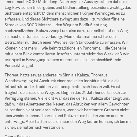
immer noch 5000 Meter lang. Nach eigener Aussage ist ihm dabei die
Logik zwischen Bildergebnis und Bildherstellung besonders wichtig: das
Sichtbare entspricht 1:1 dem menschlichen (Körper-)Vermögen, es zu
erfassen. Und dieses Sichtbare zwingt uns dazu – zumindest für eine
Strecke von 5000 Metern – den Weg am Bildfluß entlang
nachzuvollziehen. Kaluza zwingt uns also dazu, uns selbst auf den Weg
zu machen. Denn seine vorläufige Momentaufnahme ist für den
Betrachter nur durch einen Wechsel der Standpunkte zu erfassen. Wir
können nicht mehr – wie beim traditionellen Panorama – die Szenerie
mit einem Blick kontrollieren. Insofern unterstreicht das Werk, daß wir
prinzipiell in Bewegung bleiben müssen, da es keine abschließende
Perspektive gibt.
Thoreau hatte etwas anderes im Sinn als Kaluza. Thoreaus
Westbewegung ist Ausdruck einer radikalen Individualität, die die
Infrastruktur der Tradition vollständig hinter sich lassen will. Es ist
fraglich, ob uns solche Wege zu Beginn des 21. Jahrhunderts noch zur
Verfügung stehen. Vielleicht war das nie der Fall. Kaluza aber zeigt uns,
daß wir das Abenteuer des Neuen, das Abrücken von allem Gewohnten,
selbst dann nicht verlieren müssen, wenn wir bestimmte Grenzen nicht
überwinden können. Thoreau und Kaluza – die beiden waren anders
unterwegs. Aber hätten sie sich über den Weg laufen können, ich bin mir
sicher, sie hätten sich verstanden.
Georg Schiller