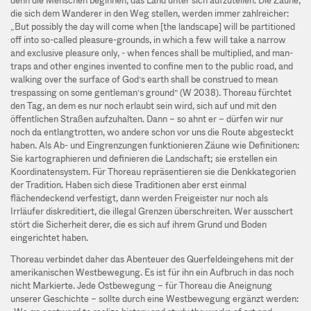
denn die Menschen beginnen, das Land unter sich aufzuteilen. Die Zäune,
die sich dem Wanderer in den Weg stellen, werden immer zahlreicher:
„But possibly the day will come when [the landscape] will be partitioned
off into so-called pleasure-grounds, in which a few will take a narrow
and exclusive pleasure only, - when fences shall be multiplied, and man-
traps and other engines invented to confine men to the public road, and
walking over the surface of God’s earth shall be construed to mean
trespassing on some gentleman’s ground” (W 2038). Thoreau fürchtet
den Tag, an dem es nur noch erlaubt sein wird, sich auf und mit den
öffentlichen Straßen aufzuhalten. Dann – so ahnt er – dürfen wir nur
noch da entlangtrotten, wo andere schon vor uns die Route abgesteckt
haben. Als Ab- und Eingrenzungen funktionieren Zäune wie Definitionen:
Sie kartographieren und definieren die Landschaft; sie erstellen ein
Koordinatensystem. Für Thoreau repräsentieren sie die Denkkategorien
der Tradition. Haben sich diese Traditionen aber erst einmal
flächendeckend verfestigt, dann werden Freigeister nur noch als
Irrläufer diskreditiert, die illegal Grenzen überschreiten. Wer ausschert
stört die Sicherheit derer, die es sich auf ihrem Grund und Boden
eingerichtet haben.
Thoreau verbindet daher das Abenteuer des Querfeldeingehens mit der
amerikanischen Westbewegung. Es ist für ihn ein Aufbruch in das noch
nicht Markierte. Jede Ostbewegung – für Thoreau die Aneignung
unserer Geschichte – sollte durch eine Westbewegung ergänzt werden: