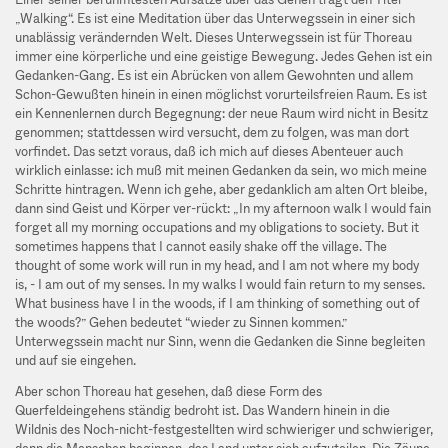
„Walking“. Es ist eine Meditation über das Unterwegssein in einer sich
unablässig verändernden Welt. Dieses Unterwegssein ist für Thoreau
immer eine körperliche und eine geistige Bewegung. Jedes Gehen ist ein
Gedanken-Gang. Es ist ein Abrücken von allem Gewohnten und allem
Schon-Gewußten hinein in einen möglichst vorurteilsfreien Raum. Es ist
ein Kennenlernen durch Begegnung: der neue Raum wird nicht in Besitz
genommen; stattdessen wird versucht, dem zu folgen, was man dort
vorfindet. Das setzt voraus, daß ich mich auf dieses Abenteuer auch
wirklich einlasse: ich muß mit meinen Gedanken da sein, wo mich meine
Schritte hintragen. Wenn ich gehe, aber gedanklich am alten Ort bleibe,
dann sind Geist und Körper ver-rückt: „In my afternoon walk I would fain
forget all my morning occupations and my obligations to society. But it
sometimes happens that I cannot easily shake off the village. The
thought of some work will run in my head, and I am not where my body
is, - I am out of my senses. In my walks I would fain return to my senses.
What business have I in the woods, if I am thinking of something out of
the woods?” Gehen bedeutet “wieder zu Sinnen kommen.”
Unterwegssein macht nur Sinn, wenn die Gedanken die Sinne begleiten
und auf sie eingehen.
Aber schon Thoreau hat gesehen, daß diese Form des
Querfeldeingehens ständig bedroht ist. Das Wandern hinein in die
Wildnis des Noch-nicht-festgestellten wird schwieriger und schwieriger,